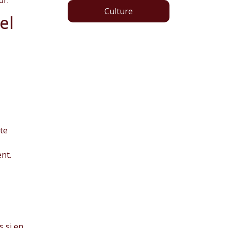
Culture
uel
ite
ent.
s si en