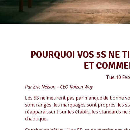
POURQUOI VOS 5S NE T
ET COMMEN
Tue 10 Feb
Par Eric Nelson – CEO Kaizen Way
Les 5S ne meurent pas par manque de bonne volon
sont rangés, les marquages sont propres, les sta
réapparaissent sur les établis, les standards ne
chaotique.
Conclusion hâtive : “Les 5S, ça ne marche pas chez