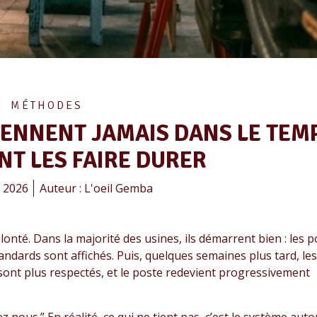
MÉTHODES
IENNENT JAMAIS DANS LE TEM
T LES FAIRE DURER
 2026
Auteur :
L'oeil Gemba
té. Dans la majorité des usines, ils démarrent bien : les p
ndards sont affichés. Puis, quelques semaines plus tard, les
 sont plus respectés, et le poste redevient progressivement
 nous.” En réalité, ce qui ne tient pas, c’est le système auto