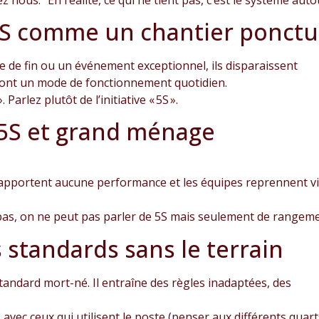
s 5S comme un chantier ponct
e de fin ou un événement exceptionnel, ils disparaissent
 sont un mode de fonctionnement quotidien.
 Parlez plutôt de l’initiative « 5S ».
 5S et grand ménage
ls n’apportent aucune performance et les équipes reprennent v
e pas, on ne peut pas parler de 5S mais seulement de rangem
s standards sans le terrain
tandard mort-né. Il entraîne des règles inadaptées, des
avec ceux qui utilisent le poste (penser aux différents quart