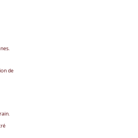
ines.
ion de
rain.
cré